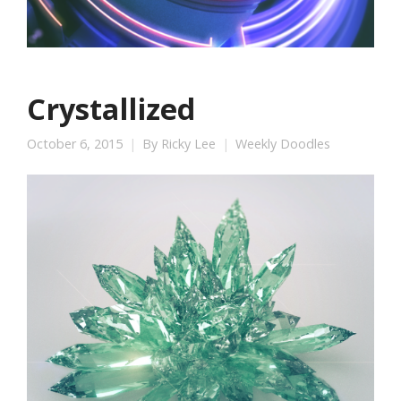
Crystallized
October 6, 2015
By
Ricky Lee
Weekly Doodles