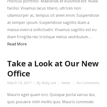
rhoncus porttitor. Maecenas et euismod elit. Nulla
facilisi. Vivamus lacus libero, ultrices non
ullamcorper ac, tempus sit amet enim. Suspendisse
at semper ipsum. Suspendisse sagittis diam a
massa viverra sollicitudin. Vivamus sagittis est eu
diam fringilla nec tristique metus vestibulum. …
Read More
Take a Look at Our New
Office
March 10, 2017
By
Ricky Lee
News
No Comments
Mauris eget quam orci. Quisque porta varius dui,
quis posuere nibh mollis quis. Mauris commodo